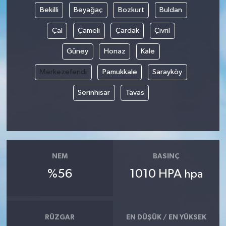
Bekilli
Beyağaç
Bozkurt
Buldan
Magazin
Çal
Çameli
Çardak
Çivril
Resmi İlanlar
Güney
Honaz
Kale
Merkezefendi
Pamukkale
Sarayköy
Sağlık
Serinhisar
Tavas
Seri İlan
Siyaset
Sokak Hayvanlarını Sahiplendirme
NEM
BASINÇ
%56
1010 HPA
hpa
Sonsöz Özel
Spor
RÜZGAR
EN DÜŞÜK / EN YÜKSEK