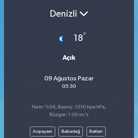
Ekonomi
Denizli
Eleman
°
18
Emlak
Açık
Gündem
Gurme
09 Ağustos Pazar
05:30
Haber
İlçe Haberleri
Nem: %56, Basınç: 1010 hpa hPa,
Rüzgar: 1.00 m/s
Keşfet
Acıpayam
Babadağ
Baklan
Kültür & Sanat