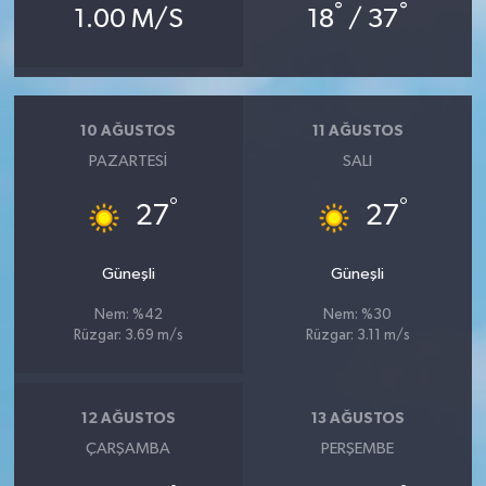
Vasıta
°
°
1.00 M/S
18
/ 37
Yaşam
10 AĞUSTOS
11 AĞUSTOS
PAZARTESI
SALI
°
°
27
27
Güneşli
Güneşli
Nem: %42
Nem: %30
Rüzgar: 3.69 m/s
Rüzgar: 3.11 m/s
12 AĞUSTOS
13 AĞUSTOS
ÇARŞAMBA
PERŞEMBE