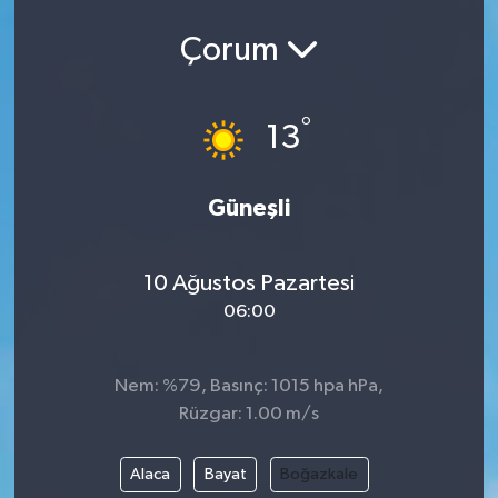
Ekonomi
Çorum
Eleman
°
13
Emlak
Güneşli
Gündem
Gurme
10 Ağustos Pazartesi
06:00
Haber
İlçe Haberleri
Nem: %79, Basınç: 1015 hpa hPa,
Rüzgar: 1.00 m/s
Keşfet
Alaca
Bayat
Boğazkale
Kültür & Sanat