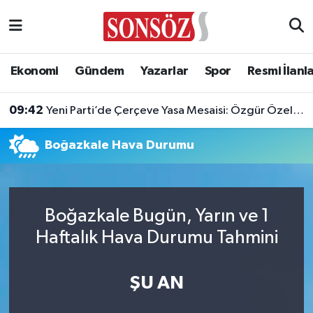
Asayiş
Ankara Nöbetçi Eczaneler
Ekonomi
Gündem
Yazarlar
Spor
Resmi İlanl
Astroloji & Burçlar
Ankara Hava Durumu
09:42
Yeni Parti’de Çerçeve Yasa Mesaisi: Özgür Özel Tutumunu Açıklayacak!
Bilim & Teknoloji
Ankara Namaz Vakitleri
Boğazkale Hava Durumu
Biyografi
Ankara Trafik Yoğunluk Haritası
Çevre
Süper Lig Puan Durumu ve Fikstür
Boğazkale Bugün, Yarın ve 1
Diğer
Tüm Manşetler
Haftalık Hava Durumu Tahmini
Dünya
Son Dakika Haberleri
ŞU AN
Eğitim
Haber Arşivi