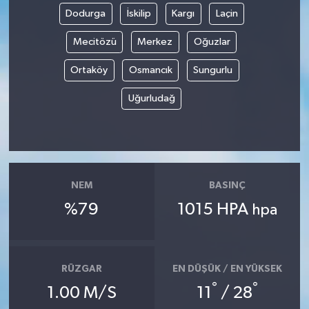
Dodurga
İskilip
Kargı
Laçin
Magazin
Mecitözü
Merkez
Oğuzlar
Resmi İlanlar
Ortaköy
Osmancık
Sungurlu
Uğurludağ
Sağlık
Seri İlan
Siyaset
NEM
BASINÇ
%79
1015 HPA
Sokak Hayvanlarını Sahiplendirme
hpa
Sonsöz Özel
RÜZGAR
EN DÜŞÜK / EN YÜKSEK
Spor
°
°
1.00 M/S
11
/ 28