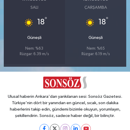
SALI
ÇARŞAMBA
°
°
18
18
Güneşli
Güneşli
Nem: %63
Nem: %65
Rüzgar: 6.39 m/s
Rüzgar: 6.19 m/s
Ulusal haberin Ankara'dan yankılanan sesi: Sonsöz Gazetesi.
Türkiye'nin dört bir yanından en güncel, sıcak, son dakika
haberlerini takip edin, gündemi bizimle okuyun, yorumlayın,
şekillendirin. Sonsöz, sadece haber değil, bir bilinçtir.