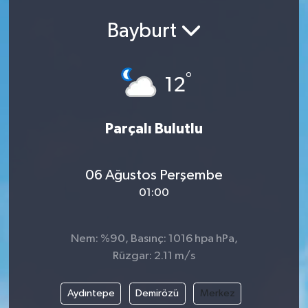
Ekonomi
Bayburt
Eleman
°
12
Emlak
Parçalı Bulutlu
Gündem
Gurme
06 Ağustos Perşembe
01:00
Haber
İlçe Haberleri
Nem: %90, Basınç: 1016 hpa hPa,
Rüzgar: 2.11 m/s
Keşfet
Aydıntepe
Demirözü
Merkez
Kültür & Sanat