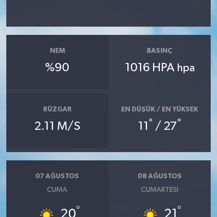
Magazin
Resmi İlanlar
NEM
BASINÇ
%90
1016 HPA
hpa
Sağlık
Seri İlan
RÜZGAR
EN DÜŞÜK / EN YÜKSEK
Siyaset
°
°
2.11 M/S
11
/ 27
Sokak Hayvanlarını Sahiplendirme
Sonsöz Özel
07 AĞUSTOS
08 AĞUSTOS
CUMA
CUMARTESI
Spor
°
°
20
21