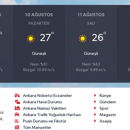
S
10 AĞUSTOS
11 AĞUSTOS
PAZARTESI
SALI
°
°
°
27
26
Güneşli
Güneşli
Nem: %61
Nem: %63
/s
Rüzgar: 10.69 m/s
Rüzgar: 9.89 m/s
Ankara Nöbetçi Eczaneler
Künye
Ankara Hava Durumu
Gündem
Ankara Namaz Vakitleri
Spor
öz
Ankara Trafik Yoğunluk Haritası
Magazin
l,
Puan Durumu ve Fikstür
Asayiş
Tüm Manşetler