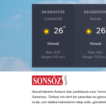
Magazin
08 AĞUSTOS
09 AĞUSTO
CUMARTESI
PAZAR
Resmi İlanlar
°
26
26
Sağlık
Güneşli
Güneşli
Seri İlan
Nem: %55
Nem: %63
Rüzgar: 9.61 m/s
Rüzgar: 11.00 m
Siyaset
Sokak Hayvanlarını Sahiplendirme
Sonsöz Özel
Ulusal haberin Ankara'dan yankılanan sesi: Sons
Spor
Gazetesi. Türkiye'nin dört bir yanından en günce
sıcak, son dakika haberlerini takip edin, gündemi