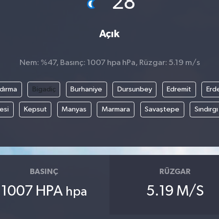
28
Açık
Nem: %47, Basınç: 1007 hpa hPa, Rüzgar: 5.19 m/s
dırma
Bigadiç
Burhaniye
Dursunbey
Edremit
Erd
esi
Kepsut
Manyas
Marmara
Savaştepe
Sındırgı
BASINÇ
RÜZGAR
1007 HPA
5.19 M/S
hpa