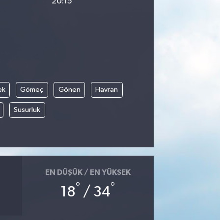
20:15
ek
Gömeç
Gönen
Havran
Susurluk
EN DÜŞÜK / EN YÜKSEK
°
°
18
/ 34