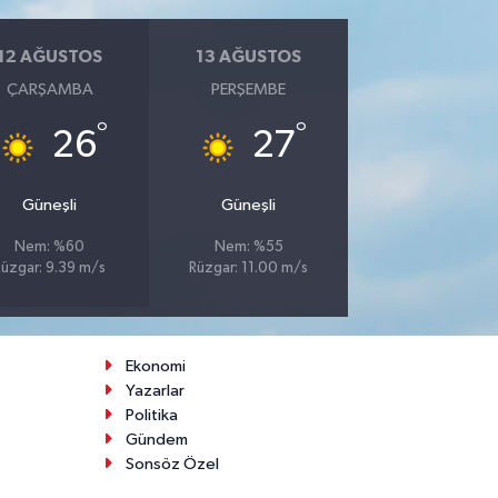
12 AĞUSTOS
13 AĞUSTOS
ÇARŞAMBA
PERŞEMBE
°
°
26
27
Güneşli
Güneşli
Nem: %60
Nem: %55
Rüzgar: 9.39 m/s
Rüzgar: 11.00 m/s
Ekonomi
Yazarlar
Politika
Gündem
Sonsöz Özel