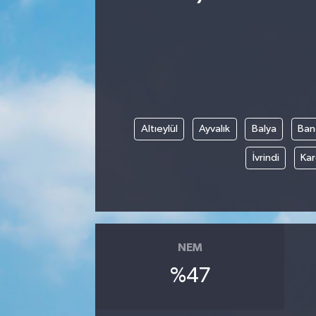
Ekonomi
Eleman
Emlak
Altıeylül
Ayvalık
Balya
Ban
Gündem
İvrindi
Kar
Gurme
Haber
İlçe Haberleri
NEM
%47
Keşfet
Kültür & Sanat