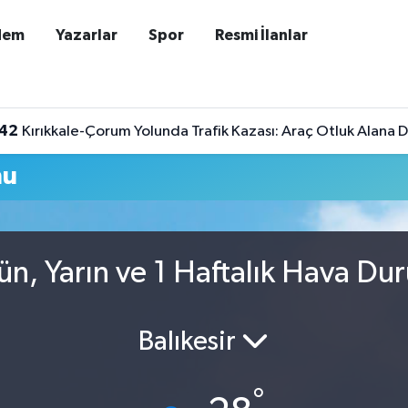
dem
Yazarlar
Spor
Resmi İlanlar
:42
Kırıkkale-Çorum Yolunda Trafik Kazası: Araç Otluk Alana Dev
mu
ün, Yarın ve 1 Haftalık Hava Du
Balıkesir
°