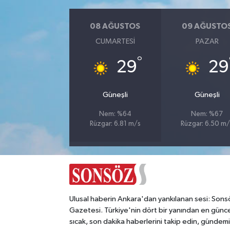
Magazin
08 AĞUSTOS
09 AĞUSTO
CUMARTESI
PAZAR
Resmi İlanlar
°
29
29
Sağlık
Güneşli
Güneşli
Seri İlan
Nem: %64
Nem: %67
Rüzgar: 6.81 m/s
Rüzgar: 6.50 m/
Siyaset
Sokak Hayvanlarını Sahiplendirme
Sonsöz Özel
Ulusal haberin Ankara'dan yankılanan sesi: Sons
Spor
Gazetesi. Türkiye'nin dört bir yanından en günce
sıcak, son dakika haberlerini takip edin, gündemi