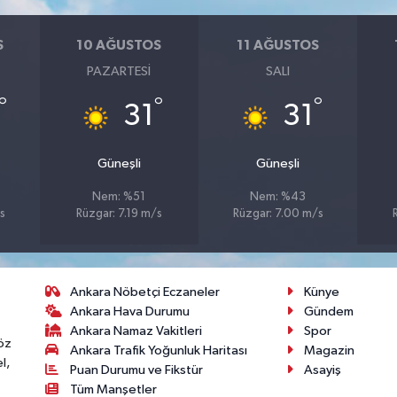
S
10 AĞUSTOS
11 AĞUSTOS
PAZARTESI
SALI
°
°
°
31
31
Güneşli
Güneşli
Nem: %51
Nem: %43
s
Rüzgar: 7.19 m/s
Rüzgar: 7.00 m/s
Ankara Nöbetçi Eczaneler
Künye
Ankara Hava Durumu
Gündem
Ankara Namaz Vakitleri
Spor
öz
Ankara Trafik Yoğunluk Haritası
Magazin
l,
Puan Durumu ve Fikstür
Asayiş
Tüm Manşetler