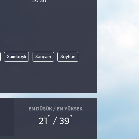
20:30
Saimbeyli
Sarıçam
Seyhan
EN DÜŞÜK / EN YÜKSEK
°
°
21
/ 39