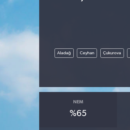
Ekonomi
Eleman
Emlak
Aladağ
Ceyhan
Çukurova
Gündem
Gurme
Haber
İlçe Haberleri
NEM
%65
Keşfet
Kültür & Sanat