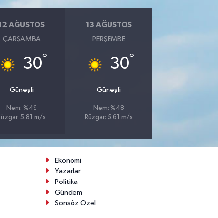
12 AĞUSTOS
13 AĞUSTOS
ÇARŞAMBA
PERŞEMBE
°
°
30
30
Güneşli
Güneşli
Nem: %49
Nem: %48
Rüzgar: 5.81 m/s
Rüzgar: 5.61 m/s
Ekonomi
Yazarlar
Politika
Gündem
Sonsöz Özel