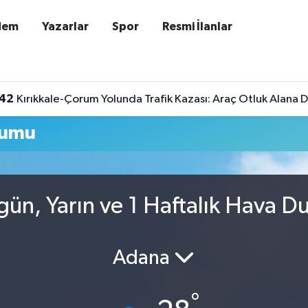
dem
Yazarlar
Spor
Resmi İlanlar
:42
Kırıkkale-Çorum Yolunda Trafik Kazası: Araç Otluk Alana Dev
rumu
ün, Yarın ve 1 Haftalık Hava D
Adana
°