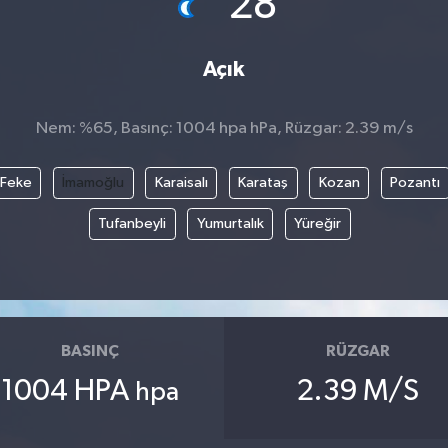
28
Açık
Nem: %65, Basınç: 1004 hpa hPa, Rüzgar: 2.39 m/s
Feke
İmamoğlu
Karaisalı
Karataş
Kozan
Pozantı
Tufanbeyli
Yumurtalık
Yüreğir
BASINÇ
RÜZGAR
1004 HPA
2.39 M/S
hpa