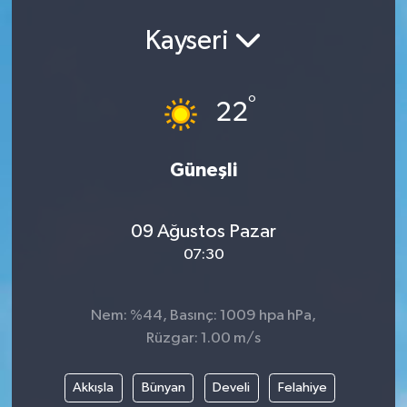
Ekonomi
Kayseri
Eleman
°
22
Emlak
Güneşli
Gündem
Gurme
09 Ağustos Pazar
07:30
Haber
İlçe Haberleri
Nem: %44, Basınç: 1009 hpa hPa,
Rüzgar: 1.00 m/s
Keşfet
Akkışla
Bünyan
Develi
Felahiye
Kültür & Sanat