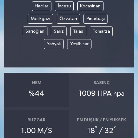
Hacılar
İncesu
Kocasinan
Magazin
Melikgazi
Özvatan
Pınarbaşı
Resmi İlanlar
Sarıoğlan
Sarız
Talas
Tomarza
Yahyalı
Yeşilhisar
Sağlık
Seri İlan
Siyaset
NEM
BASINÇ
%44
1009 HPA
Sokak Hayvanlarını Sahiplendirme
hpa
Sonsöz Özel
RÜZGAR
EN DÜŞÜK / EN YÜKSEK
Spor
°
°
1.00 M/S
18
/ 32