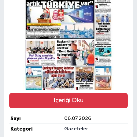
Ekonomi
Eleman
Emlak
Gündem
Gurme
Haber
İçeriği Oku
İlçe Haberleri
Sayı
06.07.2026
Keşfet
Kategori
Gazeteler
Kültür & Sanat