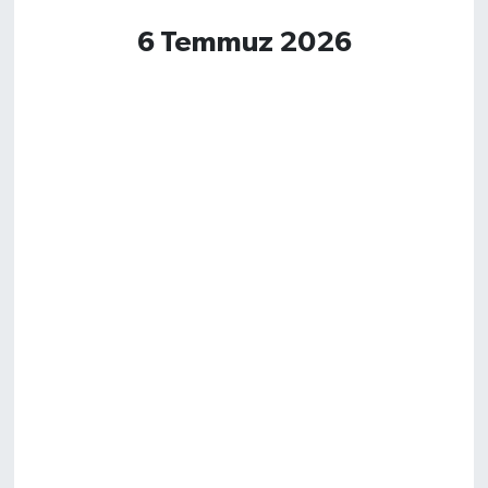
6 Temmuz 2026
Magazin
Resmi İlanlar
Sağlık
Seri İlan
Siyaset
Sokak Hayvanlarını Sahiplendirme
Sonsöz Özel
Spor