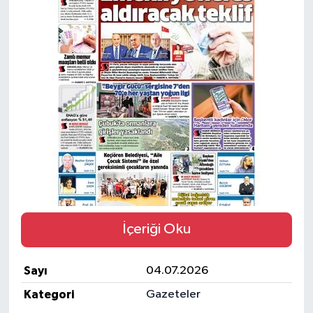
Ekonomi
Eleman
Emlak
Gündem
Gurme
Haber
İçeriği Oku
İlçe Haberleri
Sayı
04.07.2026
Keşfet
Kategori
Gazeteler
Kültür & Sanat