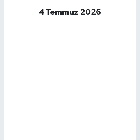
4 Temmuz 2026
Magazin
Resmi İlanlar
Sağlık
Seri İlan
Siyaset
Sokak Hayvanlarını Sahiplendirme
Sonsöz Özel
Spor